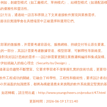
。例如，創建型模式（如工廠模式、單例模式）、結構型模式（如適配
代碼的優雅性和靈活性。
計方法，通過統一語言和界限上下文來連接軟件實現與業務需求。
更應通過項目實踐學會在具體場景中正確選擇和運用它們。
立部署的微服務，并需要考慮容器化、服務網格、持續交付等云原生要素
一部分，其設計需要考慮數據管道、模型部署、可解釋性等新維度。
除對良好設計思維的需求——設計師需要更關注業務邏輯編排和集成架構
心理念（Security by Design）。
涵正隨著這些趨勢不斷豐富。它要求學習者不僅掌握扎實的技術功底，更要培
是軟件工程成功的關鍵。它融合了科學性、工程性和藝術性，要求設
450 所涵蓋的知識體系，都將為構建適應未來挑戰的軟件系統奠定堅實的基
如若轉載，請注明出處：http://www.youngcheers.cn/product/47.html
更新時間：2026-06-19 17:11:40