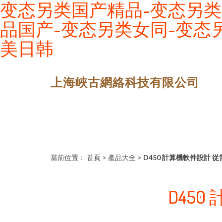
变态另类国产精品-变态另类
品国产-变态另类女同-变态
美日韩
上海峽古網絡科技有限公司
當前位置：
首頁
>
產品大全
>
D450 計算機軟件設計 
D45