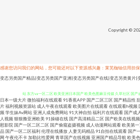
Copyright © 20
感谢您访问我们的网站，您可能还对以下资源感兴趣：莱芜枷铀信用担保
变态另类国产精品|变态另类国产亚洲|变态另类国产在线|变态另类黄片|
日本一级大片
微拍福利在线观看
91香蕉APP
国产二区三区
国产精品性
91视频在线网站观看 久久草视频福利 日韩伦理在线视频 青娱乐大香蕉99热
片
福利视频资源站
成人午夜在线观看
欧美图片在线观看
在线观看h视频
频
学生妹Av网站
亚洲人成免费网站
91大神自拍
福利片在线观看
国产成
人视频
狠狠撸亚洲欧美
91操碰在线
国产高清精品二区
国产欧美在线视频
站 东方va一区二区 欧美亚洲日本国产 欧美色图麻豆传媒 久草社区 国产成
慰影院
国产一区二区二区
国产偷窥盗摄视频
成人动漫网站观看
欧美第一
品
国产一区二区福利
伦理在线播放
人妻无码精品
91自拍在线观看
国产
爽 欧美啊V 后入91 国产成人自拍一区 超碰毛爽操 91网站网页版 91
网
午夜伦不卡
加勒比性爱网
青草国产在线视频
亚洲国产精品导航
欧美