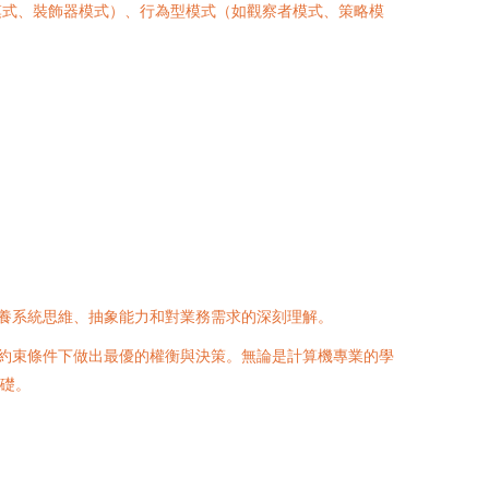
器模式、裝飾器模式）、行為型模式（如觀察者模式、策略模
。
。
養系統思維、抽象能力和對業務需求的深刻理解。
計者在約束條件下做出最優的權衡與決策。無論是計算機專業的學
礎。