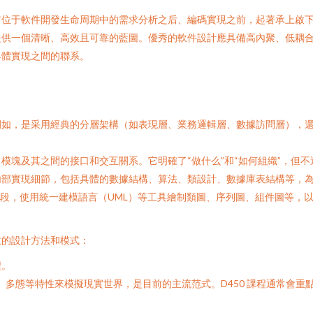
。它位于軟件開發生命周期中的需求分析之后、編碼實現之前，起著承上
問題提供一個清晰、高效且可靠的藍圖。優秀的軟件設計應具備高內聚、低
實現之間的聯系。
。例如，是采用經典的分層架構（如表現層、業務邏輯層、數據訪問層），
、模塊及其之間的接口和交互關系。它明確了“做什么”和“如何組織”，但
內部實現細節，包括具體的數據結構、算法、類設計、數據庫表結構等
段，使用統一建模語言（UML）等工具繪制類圖、序列圖、組件圖等
效的設計方法和模式：
。
承、多態等特性來模擬現實世界，是目前的主流范式。D450 課程通常會重點講解面