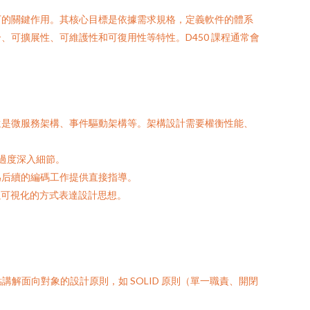
啟下的關鍵作用。其核心目標是依據需求規格，定義軟件的體系
耦合、可擴展性、可維護性和可復用性等特性。D450 課程通常會
還是微服務架構、事件驅動架構等。架構設計需要權衡性能、
不過度深入細節。
，為后續的編碼工作提供直接指導。
，以可視化的方式表達設計思想。
向對象的設計原則，如 SOLID 原則（單一職責、開閉