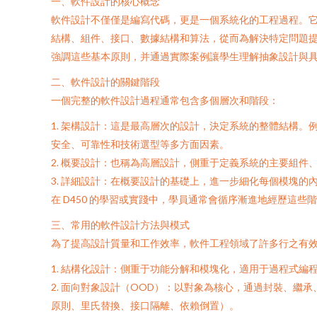
一、軟件設計的核心概念
軟件設計不僅僅是編寫代碼，更是一個系統化的工程過程
結構、組件、接口、數據結構和算法，從而為解決特定
強調這些基本原則，并通過實際案例讓學生理解抽象設計與具體
二、軟件設計的關鍵階段
一個完整的軟件設計過程通常包含多個層次和階段：
1. 架構設計：這是最高層次的設計，決定系統的整體結構
安全、可靠性和技術選型等多方面因素。
2. 概要設計：也稱為高層設計，側重于定義系統的主要組件
3. 詳細設計：在概要設計的基礎上，進一步細化每個模塊的
在 D450 的學習或實踐中，學員通常會循序漸進地經歷這些階
三、常用的軟件設計方法與模式
為了提高設計質量和工作效率，軟件工程領域了許多行之有
1. 結構化設計：側重于功能分解和模塊化，適用于過程式編程
2. 面向對象設計（OOD）：以對象為核心，通過封裝、繼
原則、里氏替換、接口隔離、依賴倒置）。