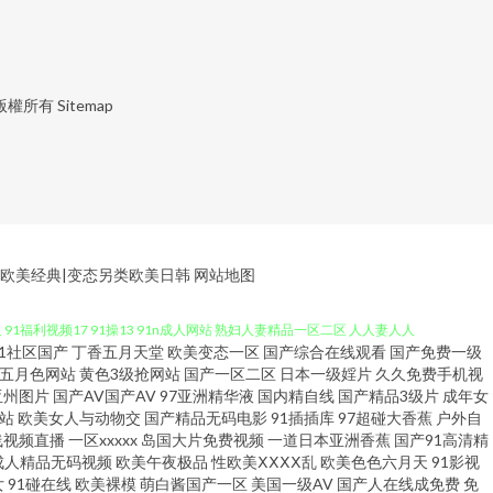
版權所有
Sitemap
类欧美经典|变态另类欧美日韩
网站地图
91社区国产
丁香五月天堂
欧美变态一区
国产综合在线观看
国产免费一级
1久大香蕉 草莓视频一二三 天天干狠狠曰 91午夜剧场 韩日十三区 午夜色网
五月色网站
黄色3级抢网站
国产一区二区
日本一级婬片
久久免费手机视
亚州图片
国产AV国产AV
97亚洲精华液
国内精自线
国产精品3级片
成年女
站
欧美女人与动物交
国产精品无码电影
91插插库
97超碰大香蕉
户外自
1福利视频17 91操13 91n成人网站 熟妇人妻精品一区二区 人人妻人人
线视频直播
一区xxxxx
岛国大片免费视频
一道日本亚洲香蕉
国产91高清精
成人精品无码视频
欧美午夜极品
性欧美ⅩⅩⅩⅩ乱
欧美色色六月天
91影视
九九伦理免费宅男 国产自拍偷偷视频 传媒91福利 www国产精品 91青娱乐
女
91碰在线
欧美裸模
萌白酱国产一区
美国一级AV
国产人在线成免费
免