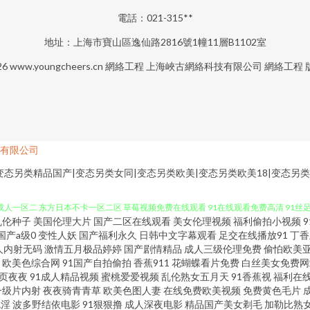
電話：021-315**
地址：上海市寶山區逸仙路2816號1幢11層B1102室
26
www.youngcheers.cn
網絡工程
上海峽古網絡科技有限公司
網絡工程
有限公司
变态另类精品国产|变态另类女同|变态另类欧美|变态另类欧美18|变态另
乱伦种子
美国伦理大片
国产二区在线观看
美女伦理视频
福利偷拍小视频
 九一桃色社区 成人77网站 91熊貓 91熟女热 91人妻碰碰碰 av热韩网 日屄导航 9
国产a级0
变性人妖
国产福利永久
日韩中文字幕观看
足交在线播放91
丁香
人内射无码
激情五月极品婷婷
国产剧情精品
成人三级伦理免费
偷怕欧美
欧美色综合网
91国产自拍偷拍
香蕉911
花蝴蝶看片免费
白丝美女免费网
人一区二 东方日本不卡一区二区 草莓视频免费在线观看 91在线观看免费高清 91丝足 9
页夜夜
91成人精品视频
蜜桃爱爱视频
乱伦熟女五月天
91香蕉视
福利在
一级片内射
夜夜骑青青草
欧美色图人妻
在线免费欧美视频
免费黄色毛片
在国线产 91精品福利入口 影音先锋无码AV 亚洲色色婷婷 日韩综合网址 青娱乐国产十区 
色淫
波多野结依电影
91狠狠撸
成人深夜电影
精品国产美女剃毛
加勒比熟