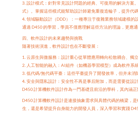
3. 設計模式：針對常見設計問題的經典、可復用的解決方案
式）。掌握這些模式能幫助設計師避免重復造輪子，提升
4. 領域驅動設計（DDD）：一種專注于復雜業務領域建模的設
通過 D450 的學習，學員不僅應理解這些方法的理論，
四、軟件設計的未來趨勢與挑戰
隨著技術演進，軟件設計也在不斷發展：
1. 云原生與微服務：設計重心從單體應用轉向松散耦合、獨
2. 人工智能的融入：AI組件（如機器學習模型）成為軟件系統的
3. 低代碼/無代碼平臺：這些平臺提升了開發效率，但并未消
4. 安全與隱私設計：安全性不再是事后附加，而是需要從設計伊始就融入的核
D450 計算機軟件設計作為一門基礎且前沿的學科，其內
D450 計算機軟件設計是連接抽象需求與具體代碼的橋梁，
生，還是希望提升自身能力的開發人員，深入學習和實踐 D