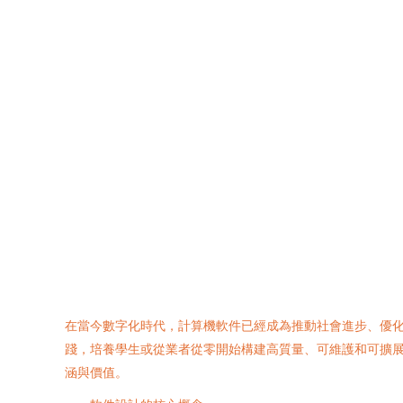
在當今數字化時代，計算機軟件已經成為推動社會進步、
踐，培養學生或從業者從零開始構建高質量、可維護和可擴
涵與價值。